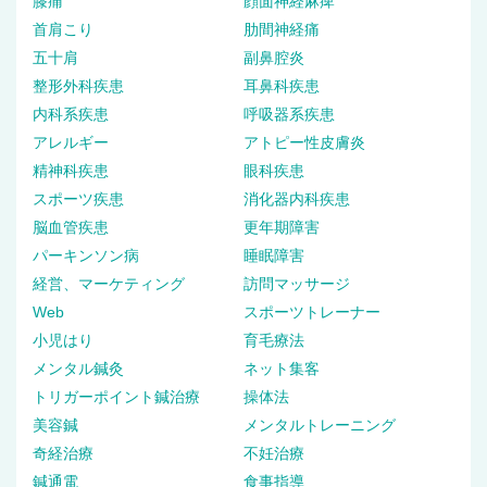
膝痛
顔面神経麻痺
首肩こり
肋間神経痛
五十肩
副鼻腔炎
整形外科疾患
耳鼻科疾患
内科系疾患
呼吸器系疾患
アレルギー
アトピー性皮膚炎
精神科疾患
眼科疾患
スポーツ疾患
消化器内科疾患
脳血管疾患
更年期障害
パーキンソン病
睡眠障害
経営、マーケティング
訪問マッサージ
Web
スポーツトレーナー
小児はり
育毛療法
メンタル鍼灸
ネット集客
トリガーポイント鍼治療
操体法
美容鍼
メンタルトレーニング
奇経治療
不妊治療
鍼通電
食事指導