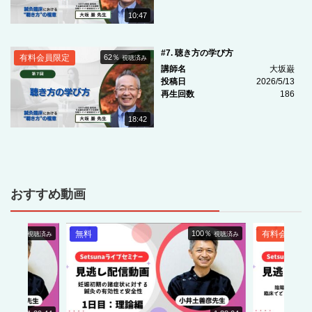
10:47
#7. 聴き方の学び方
有料会員限定
62％
視聴済み
講師名
大坂巌
投稿日
2026/5/13
再生回数
186
18:42
おすすめ動画
0％
無料
100％
有料会員限定
視聴済み
視聴済み