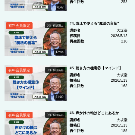
再生回数
253
6:47
#4. 臨床で使える”魔法の言葉”
有料会員限定
0％
視聴済み
講師名
大坂巌
投稿日
2026/5/13
再生回数
210
12:44
#5. 聴き方の極意③【マインド】
有料会員限定
0％
視聴済み
講師名
大坂巌
投稿日
2026/5/13
再生回数
168
11:02
#6. 声かけの軸はどこにあるか
有料会員限定
0％
視聴済み
講師名
大坂巌
投稿日
2026/5/13
再生回数
185