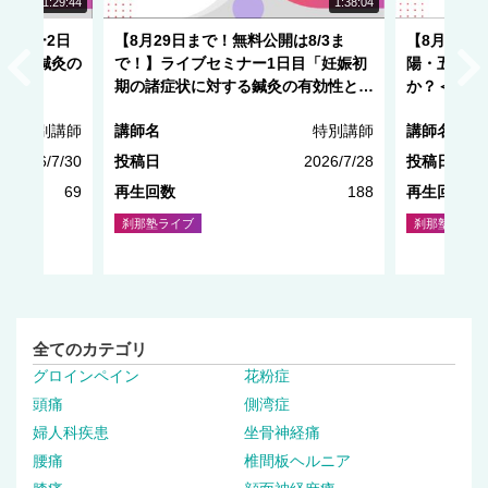
NEW
1:29:44
1:38:04
セミナー2日
【8月29日まで！無料公開は8/3ま
【8月20
対する鍼灸の
で！】ライブセミナー1日目「妊娠初
陽・五行・
期の諸症状に対する鍼灸の有効性と安
か？＜後編
全性」
特別講師
講師名
特別講師
講師名
2026/7/30
投稿日
2026/7/28
投稿日
69
再生回数
188
再生回数
刹那塾ライブ
刹那塾ライブ
全てのカテゴリ
グロインペイン
花粉症
頭痛
側湾症
婦人科疾患
坐骨神経痛
腰痛
椎間板ヘルニア