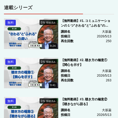
連載シリーズ
【無料動画】#1. コミュニケーショ
無料
0％
視聴済み
ンの１つ”さわる”と”ふれる”の違
い
講師名
大坂巌
投稿日
2026/5/13
再生回数
250
8:24
【無料動画】#2. 聴き方の極意①
無料
0％
視聴済み
【関心を示す】
講師名
大坂巌
投稿日
2026/5/13
再生回数
263
9:41
【無料動画】#3. 聴き方の極意②
無料
0％
視聴済み
【聴きながら語る】
講師名
大坂巌
投稿日
2026/5/13