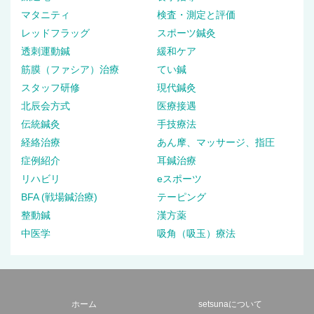
マタニティ
検査・測定と評価
レッドフラッグ
スポーツ鍼灸
透刺運動鍼
緩和ケア
筋膜（ファシア）治療
てい鍼
スタッフ研修
現代鍼灸
北辰会方式
医療接遇
伝統鍼灸
手技療法
経絡治療
あん摩、マッサージ、指圧
症例紹介
耳鍼治療
リハビリ
eスポーツ
BFA (戦場鍼治療)
テーピング
整動鍼
漢方薬
中医学
吸角（吸玉）療法
ホーム
setsunaについて