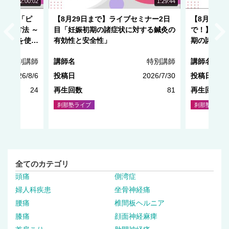
NEW
NEW
2:00:02
1:29:44
ミナー「ピ
【8月29日まで】ライブセミナー2日
【8月29日
出す方法 ～
目「妊娠初期の諸症状に対する鍼灸の
で！】ライ
モードを使い
有効性と安全性」
期の諸症状
全性」
特別講師
講師名
特別講師
講師名
2026/8/6
投稿日
2026/7/30
投稿日
24
再生回数
81
再生回数
刹那塾ライブ
刹那塾ライブ
全てのカテゴリ
頭痛
側湾症
婦人科疾患
坐骨神経痛
腰痛
椎間板ヘルニア
膝痛
顔面神経麻痺