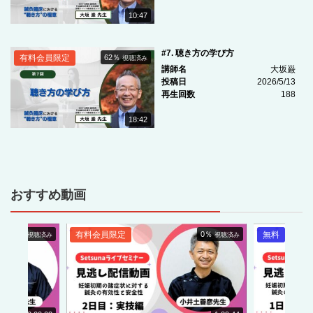
10:47
#7. 聴き方の学び方
有料会員限定
62％
視聴済み
講師名
大坂巌
投稿日
2026/5/13
再生回数
188
18:42
おすすめ動画
0％
有料会員限定
0％
無料
視聴済み
視聴済み