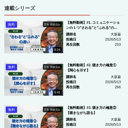
連載シリーズ
【無料動画】#1. コミュニケーショ
無料
0％
視聴済み
ンの１つ”さわる”と”ふれる”の違
い
講師名
大坂巌
投稿日
2026/5/13
再生回数
253
8:24
【無料動画】#2. 聴き方の極意①
無料
0％
視聴済み
【関心を示す】
講師名
大坂巌
投稿日
2026/5/13
再生回数
266
9:41
【無料動画】#3. 聴き方の極意②
無料
0％
視聴済み
【聴きながら語る】
講師名
大坂巌
投稿日
2026/5/13