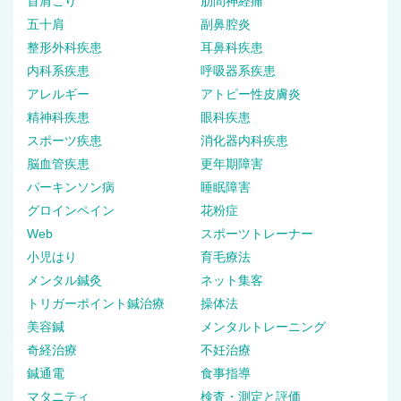
首肩こり
肋間神経痛
五十肩
副鼻腔炎
整形外科疾患
耳鼻科疾患
内科系疾患
呼吸器系疾患
アレルギー
アトピー性皮膚炎
精神科疾患
眼科疾患
スポーツ疾患
消化器内科疾患
脳血管疾患
更年期障害
パーキンソン病
睡眠障害
グロインペイン
花粉症
Web
スポーツトレーナー
小児はり
育毛療法
メンタル鍼灸
ネット集客
トリガーポイント鍼治療
操体法
美容鍼
メンタルトレーニング
奇経治療
不妊治療
鍼通電
食事指導
マタニティ
検査・測定と評価