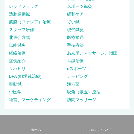
レッドフラッグ
スポーツ鍼灸
透刺運動鍼
緩和ケア
筋膜（ファシア）治療
てい鍼
スタッフ研修
現代鍼灸
北辰会方式
医療接遇
伝統鍼灸
手技療法
経絡治療
あん摩、マッサージ、指圧
症例紹介
耳鍼治療
リハビリ
eスポーツ
BFA (戦場鍼治療)
テーピング
整動鍼
漢方薬
中医学
吸角（吸玉）療法
経営、マーケティング
訪問マッサージ
ホーム
setsunaについて