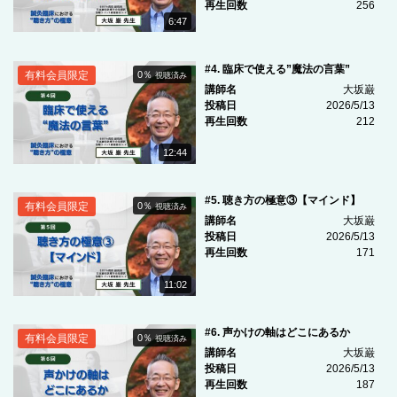
再生回数
256
6:47
#4. 臨床で使える”魔法の言葉”
有料会員限定
0％
視聴済み
講師名
大坂巌
投稿日
2026/5/13
再生回数
212
12:44
#5. 聴き方の極意③【マインド】
有料会員限定
0％
視聴済み
講師名
大坂巌
投稿日
2026/5/13
再生回数
171
11:02
#6. 声かけの軸はどこにあるか
有料会員限定
0％
視聴済み
講師名
大坂巌
投稿日
2026/5/13
再生回数
187