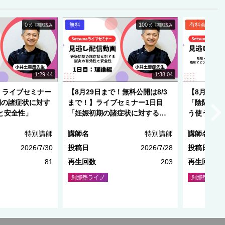
0％
無料
100％
有料会員限定
視聴済み
視聴済み
NEW
1:29:44
1:38:04
】ライブセミナー
【8月29日まで！無料公開は8/3
【8月20
期の諸症状に対す
まで！】ライブセミナー1日目
「陰陽・五
と安全性」
「妊娠初期の諸症状に対する鍼
う使うのか
灸の有効性と安全性」
特別講師
講師名
特別講師
講師名
2026/7/30
投稿日
2026/7/28
投稿日
81
再生回数
203
再生回数
刹那塾ライブ
刹那塾ライブ