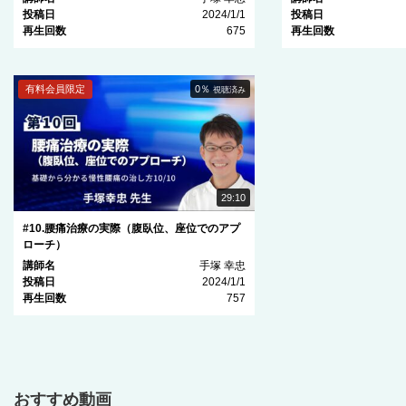
投稿日
2024/1/1
投稿日
再生回数
675
再生回数
有料会員限定
0％
視聴済み
29:10
#10.腰痛治療の実際（腹臥位、座位でのアプ
ローチ）
講師名
手塚 幸忠
投稿日
2024/1/1
再生回数
757
おすすめ動画