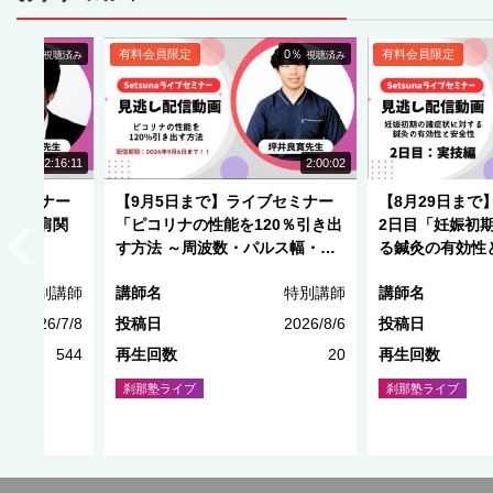
67％
有料会員限定
0％
有料会員限定
視聴済み
視聴済み
NEW
NEW
2:16:11
2:00:02
ブセミナー
【9月5日まで】ライブセミナー
【8月29日まで
学ぶ！肩関
「ピコリナの性能を120％引き出
2日目「妊娠初
チ」
す方法 ～周波数・パルス幅・各
る鍼灸の有効性
種モードを使いこなす～」
特別講師
講師名
特別講師
講師名
2026/7/8
投稿日
2026/8/6
投稿日
544
再生回数
20
再生回数
刹那塾ライブ
刹那塾ライブ