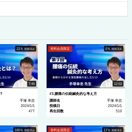
22％
有料会員限定
0％
視聴済み
視聴済み
7:40
12:02
？
#3.腰痛の伝統鍼灸的な考え方
手塚 幸忠
講師名
手塚 幸忠
2024/1/1
投稿日
2024/1/1
477
再生回数
510
100％
有料会員限定
17％
視聴済み
視聴済み