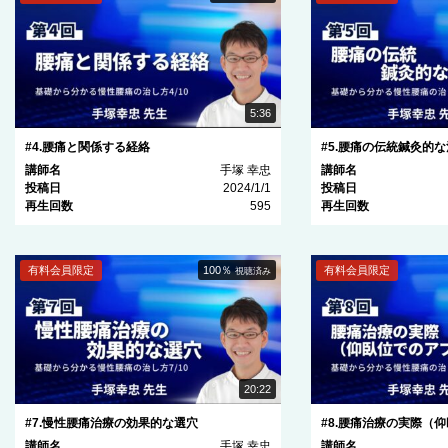
5:36
#4.腰痛と関係する経絡
#5.腰痛の伝統鍼灸的
講師名
手塚 幸忠
講師名
投稿日
2024/1/1
投稿日
再生回数
595
再生回数
有料会員限定
100％
有料会員限定
視聴済み
20:22
#7.慢性腰痛治療の効果的な選穴
#8.腰痛治療の実際（仰
講師名
手塚 幸忠
講師名