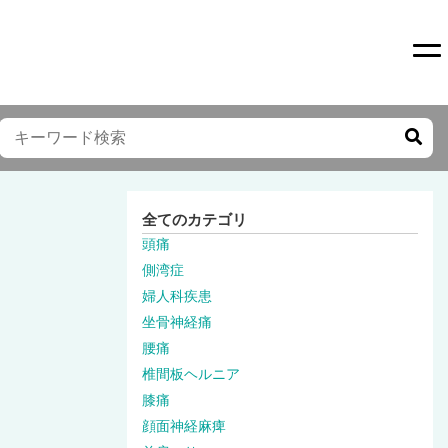
To
全てのカテゴリ
頭痛
側湾症
婦人科疾患
坐骨神経痛
腰痛
椎間板ヘルニア
膝痛
顔面神経麻痺