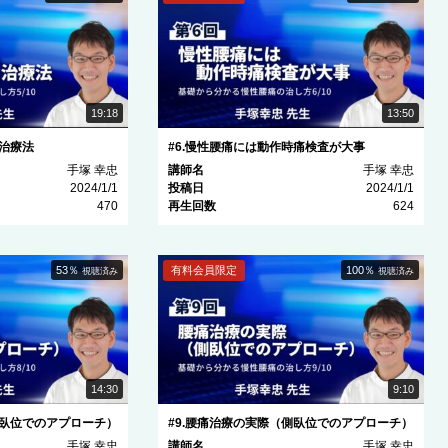
19:18
13:50
な治療法
#6.慢性腰痛には動作時痛検査が大事
手塚 幸忠
講師名
手塚 幸忠
2024/1/1
投稿日
2024/1/1
470
再生回数
624
53％
有料会員限定
100％
視聴済み
視聴済み
14:30
9:10
臥位でのアプローチ）
#9.腰痛治療の実際（側臥位でのアプローチ）
手塚 幸忠
講師名
手塚 幸忠