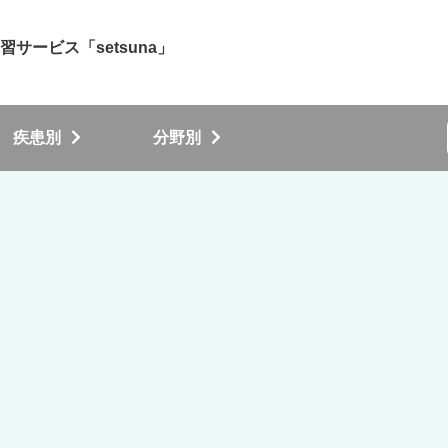
サービス「setsuna」
疾患別
分野別