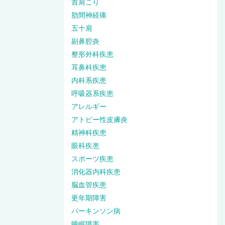
首肩こり
肋間神経痛
五十肩
副鼻腔炎
整形外科疾患
耳鼻科疾患
内科系疾患
呼吸器系疾患
アレルギー
アトピー性皮膚炎
精神科疾患
眼科疾患
スポーツ疾患
消化器内科疾患
脳血管疾患
更年期障害
パーキンソン病
睡眠障害