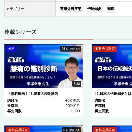
カテゴリー
整形外科疾患
伝統鍼灸
頭痛
連載シリーズ
無料
96％
有料会員限定
視聴済み
8:30
【無料動画】#1.腰痛の鑑別診断
#2.日本の伝統鍼灸とは
講師名
手塚 幸忠
講師名
投稿日
2024/1/1
投稿日
再生回数
1,009
再生回数
有料会員限定
0％
有料会員限定
視聴済み