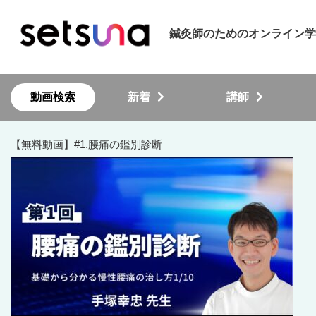
鍼灸師のためのオンライン学習
動画検索
新着
講師
【無料動画】#1.腰痛の鑑別診断