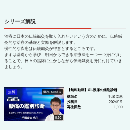
シリーズ解説
治療に日本の伝統鍼灸を取り入れたいという方のために、伝統鍼
灸的な治療の基礎と実際を解説します。
慢性的な疾患は伝統鍼灸が得意とするところです。
まずは基礎から学び、明日からできる治療法を一つ一つ身に付け
ることで、日々の臨床に生かしながら伝統鍼灸を身に付けていき
ましょう。
【無料動画】#1.腰痛の鑑別診断
無料
96％
視聴済み
講師名
手塚 幸忠
投稿日
2024/1/1
再生回数
1,009
8:30