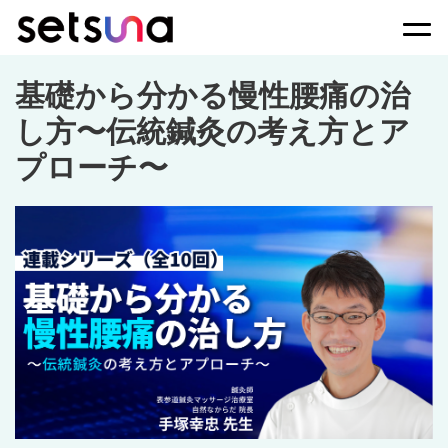
Togg
基礎から分かる慢性腰痛の治
し方〜伝統鍼灸の考え方とア
プローチ〜