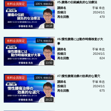
#5.腰痛の伝統鍼灸的な治療法
有料会員限定
100％
視聴済み
講師名
手塚 幸忠
投稿日
2024/1/1
再生回数
470
19:18
#6.慢性腰痛には動作時痛検査が大
有料会員限定
17％
視聴済み
事
講師名
手塚 幸忠
投稿日
2024/1/1
再生回数
624
13:50
#7.慢性腰痛治療の効果的な選穴
有料会員限定
100％
視聴済み
講師名
手塚 幸忠
投稿日
2024/1/1
再生回数
675
20:22