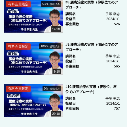
#8.腰痛治療の実際（仰臥位でのア
有料会員限定
53％
視聴済み
プローチ）
講師名
手塚 幸忠
投稿日
2024/1/1
再生回数
526
14:30
#9.腰痛治療の実際（側臥位でのア
有料会員限定
100％
視聴済み
プローチ）
講師名
手塚 幸忠
投稿日
2024/1/1
再生回数
565
9:10
#10.腰痛治療の実際（腹臥位、座
有料会員限定
0％
視聴済み
位でのアプローチ）
講師名
手塚 幸忠
投稿日
2024/1/1
再生回数
757
29:10