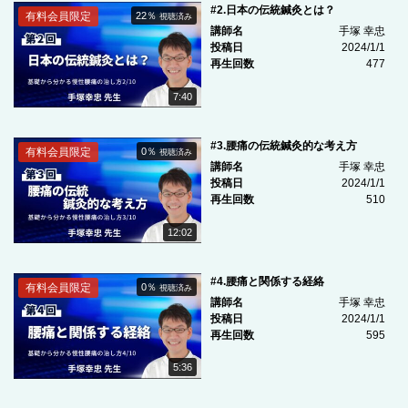
#2.日本の伝統鍼灸とは？
有料会員限定
22％
視聴済み
講師名
手塚 幸忠
投稿日
2024/1/1
再生回数
477
7:40
#3.腰痛の伝統鍼灸的な考え方
有料会員限定
0％
視聴済み
講師名
手塚 幸忠
投稿日
2024/1/1
再生回数
510
12:02
#4.腰痛と関係する経絡
有料会員限定
0％
視聴済み
講師名
手塚 幸忠
投稿日
2024/1/1
再生回数
595
5:36