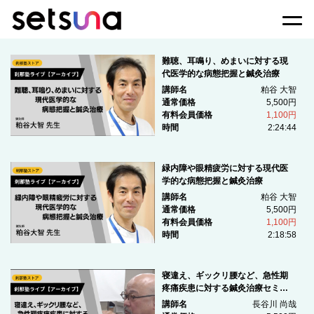
Togg
難聴、耳鳴り、めまいに対する現
代医学的な病態把握と鍼灸治療
講師名
粕谷 大智
通常価格
5,500円
有料会員価格
1,100円
時間
2:24:44
緑内障や眼精疲労に対する現代医
学的な病態把握と鍼灸治療
講師名
粕谷 大智
通常価格
5,500円
有料会員価格
1,100円
時間
2:18:58
寝違え、ギックリ腰など、急性期
疼痛疾患に対する鍼灸治療セミナ
ー
講師名
長谷川 尚哉