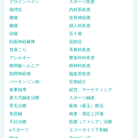
グロインペイン
スポーツ疾患
側湾症
内科系疾患
腰痛
坐骨神経痛
膝痛
婦人科疾患
頭痛
五十肩
顔面神経麻痺
花粉症
首肩こり
耳鼻科疾患
アレルギー
整形外科疾患
椎間板ヘルニア
精神科疾患
肋間神経痛
脳血管疾患
パーキンソン病
症例紹介
食事指導
経営、マーケティング
東大式鍼灸治療
スポーツ鍼灸
育毛治療
吸角（吸玉）療法
美容鍼
検査・測定と評価
不妊治療
筋膜（ファシア）治療
eスポーツ
エコーガイド下刺鍼
Web
テーピング