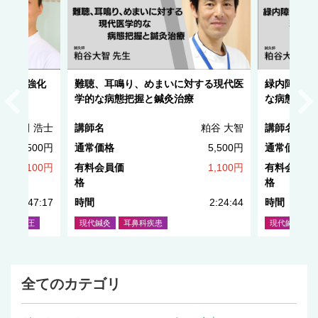
 健側強化
難聴、耳鳴り、めまいに対する現代医
緑内障や眼
チ
学的な病態把握と鍼灸治療
な病態把握
神田 浩士
講師名
粕谷 大智
講師名
5,500円
通常価格
5,500円
通常価格
1,100円
有料会員価
1,100円
有料会員価
格
格
2:47:17
時間
2:24:44
時間
ージ、指圧
現代鍼灸
耳鼻科疾患
現代鍼灸
全てのカテゴリ