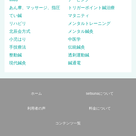
あん摩、マッサージ、指圧
トリガーポイント鍼治療
てい鍼
マタニティ
リハビリ
メンタルトレーニング
北辰会方式
メンタル鍼灸
小児はり
中医学
手技療法
伝統鍼灸
整動鍼
透刺運動鍼
現代鍼灸
鍼通電
ホーム
setsunaについて
利用者の声
料金について
コンテンツ一覧