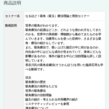
商品説明
セミナー名
なるほど！吸角（吸玉）療法理論と実技セミナー
動画説明
世界の吸角がわかります。
吸角療法の起源はどこか、どのような使われ方をしてきた
のかを、世界中の美術館・博物館から集めてきたものを学
んでいきます。治療用ヒルを使った症例や、さまざまな吸
角・療法の紹介もしています。
また、吸角療法で、吸い上げた陰圧の中に何があるのか、
内出血の中にはどんな成分が含まれていて、身体にどんな
影響があるのか、海外の論文を中心に治効理論も詳しく説
明しています。
長谷川氏の吸角走罐法(そうかんほう)を用いた臨床応用も学
べる動画です。
目次
吸角療法の歴史
吸角療法の発祥をたどる
世界の吸角療法
吸角療法の治効理論
論文の紹介・考えられる作用機序の紹介
システマティックレビューを参照
瀉血療法について