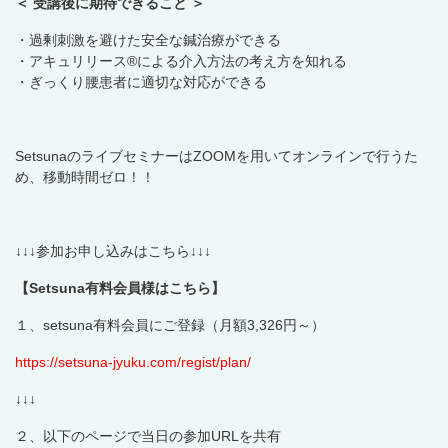
＜ 受講後に期待できること ＞
・過剰刺激を避けた安全な鍼治療ができる
・アキュリリース®による介入方法の考え方を知れる
・ぎっくり腰患者に適切な対応ができる
SetsunaのライブセミナーはZOOMを用いてオンラインで行うた
め、移動時間ゼロ！！
↓↓↓参加お申し込みはこちら↓↓↓
【Setsuna有料会員様はこちら】
１、setsuna有料会員にご登録（月額
3,326
円～）
https://setsuna-jyuku.com/regist/plan/
↓↓↓
２、以下のページで当日の参加URLを共有