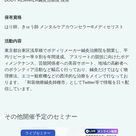
BODY REMAKER鍼灸治療院 院長
保有資格
はり師、きゅう師 メンタルケアカウンセラー®︎メディセリスト
活動内容
東京都台東区浅草橋でボディリメーカー鍼灸治療院を開業し、平
均リピーター率９割を年間達成。 アスリートの競技に向けたボデ
ィメンテナンス、芸能関係者への美容サポート、地域の高齢者へ
のボランティア活動など幅広く行っており、鍼灸だけではなく物
理療法、エコー観察機などの西洋的な治療をメインで行なってお
ります。 「和装物療鍼灸師種市」としてTwitter等で情報を日々配
信しています。
その他開催予定のセミナー
ライブセミナー