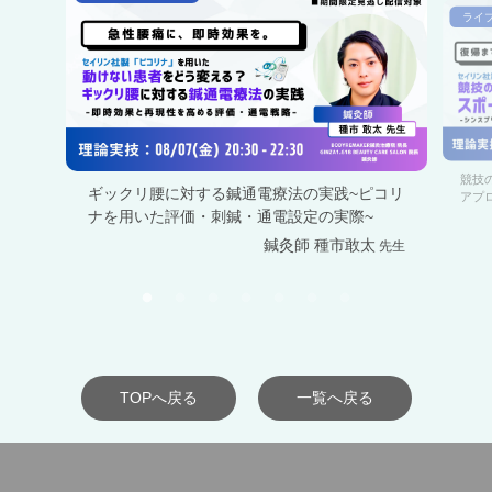
ライ
競技
ギックリ腰に対する鍼通電療法の実践~ピコリ
アプ
ナを用いた評価・刺鍼・通電設定の実際~
離れ
鍼灸師 種市敢太
先生
TOPへ戻る
一覧へ戻る