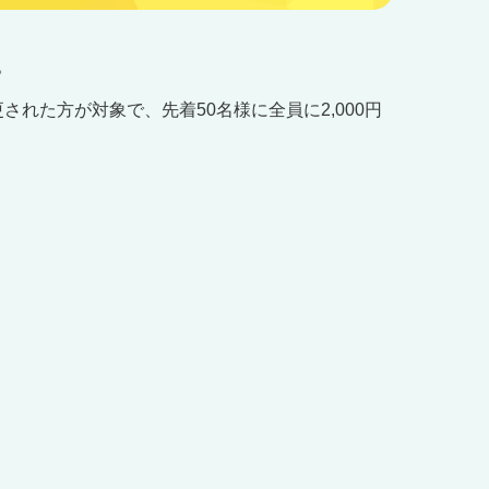
。
された方が対象で、先着50名様に全員に2
,000
円