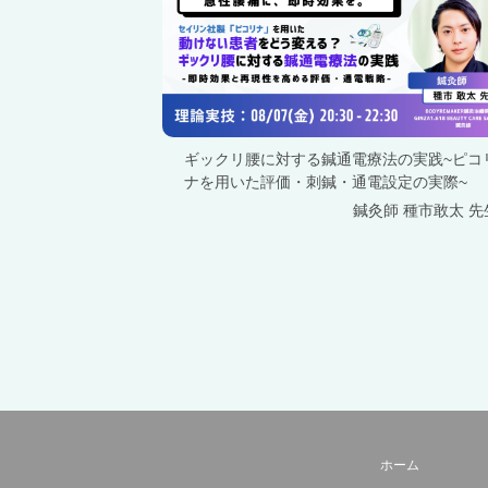
ギックリ腰に対する鍼通電療法の実践~ピコ
ナを用いた評価・刺鍼・通電設定の実際~
鍼灸師 種市敢太
先
ホーム