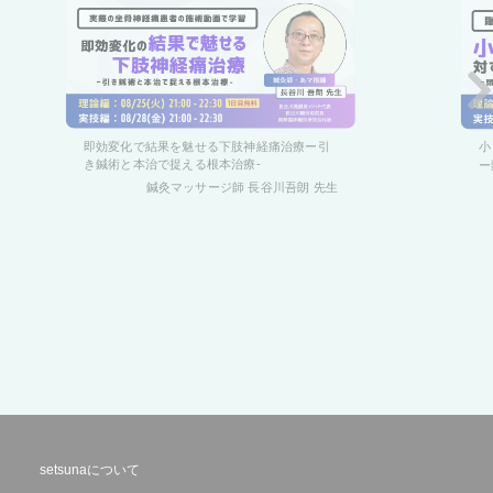
即効変化で結果を魅せる下肢神経痛治療ー引
小
き鍼術と本治で捉える根本治療-
ー
鍼灸マッサージ師 長谷川吾朗
先生
setsunaについて