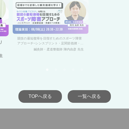
競技の最短復帰を目指すためのスポーツ障害
リ
アプローチ~シンスプリント・足関節捻挫・肉
離れへの実践~
鍼灸師・柔道整復師 陣内由彦
先生
生
TOPへ戻る
一覧へ戻る