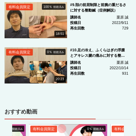
#9.頚の前屈制限と前腕の重だるさ
有料会員限定
100％
視聴済み
に対する整動鍼（症例解説）
講師名
栗原 誠
投稿日
2022/9/11
再生回数
729
18:51
#10.足の冷え、ふくらはぎの浮腫
有料会員限定
0％
視聴済み
とアキレス腱の痛みに対する整動
鍼（症例解説）
講師名
栗原 誠
投稿日
2022/10/14
再生回数
931
20:23
おすすめ動画
0％
有料会員限定
0％
有料会員限定
視聴済み
視聴済み