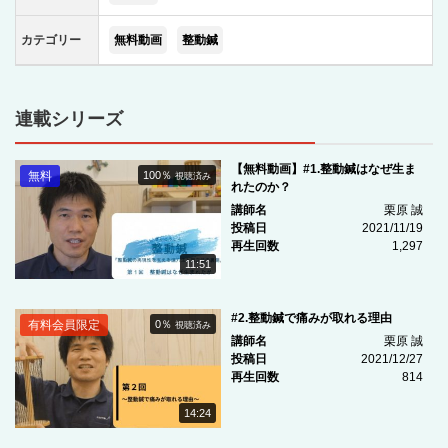
カテゴリー
無料動画
整動鍼
連載シリーズ
【無料動画】#1.整動鍼はなぜ生ま
無料
100％
視聴済み
れたのか？
講師名
栗原 誠
投稿日
2021/11/19
再生回数
1,297
11:51
#2.整動鍼で痛みが取れる理由
有料会員限定
0％
視聴済み
講師名
栗原 誠
投稿日
2021/12/27
再生回数
814
14:24