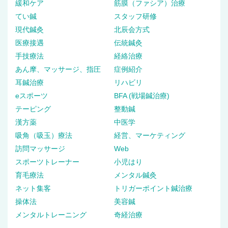
緩和ケア
筋膜（ファシア）治療
てい鍼
スタッフ研修
現代鍼灸
北辰会方式
医療接遇
伝統鍼灸
手技療法
経絡治療
あん摩、マッサージ、指圧
症例紹介
耳鍼治療
リハビリ
eスポーツ
BFA (戦場鍼治療)
テーピング
整動鍼
漢方薬
中医学
吸角（吸玉）療法
経営、マーケティング
訪問マッサージ
Web
スポーツトレーナー
小児はり
育毛療法
メンタル鍼灸
ネット集客
トリガーポイント鍼治療
操体法
美容鍼
メンタルトレーニング
奇経治療