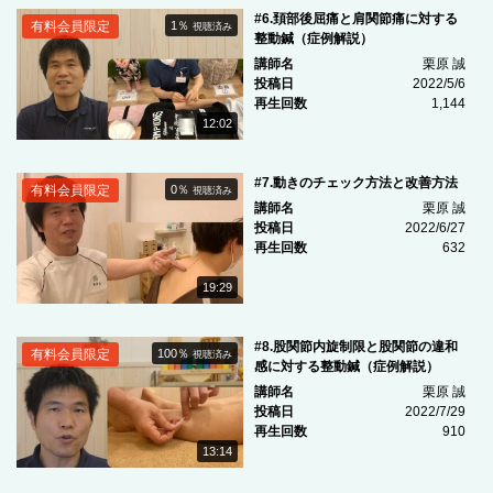
#6.頚部後屈痛と肩関節痛に対する
有料会員限定
1％
視聴済み
整動鍼（症例解説）
講師名
栗原 誠
投稿日
2022/5/6
再生回数
1,144
12:02
#7.動きのチェック方法と改善方法
有料会員限定
0％
視聴済み
講師名
栗原 誠
投稿日
2022/6/27
再生回数
632
19:29
#8.股関節内旋制限と股関節の違和
有料会員限定
100％
視聴済み
感に対する整動鍼（症例解説）
講師名
栗原 誠
投稿日
2022/7/29
再生回数
910
13:14