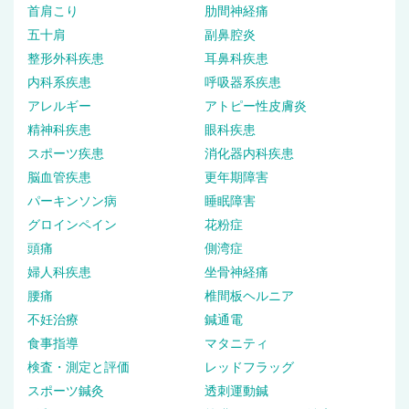
首肩こり
肋間神経痛
五十肩
副鼻腔炎
整形外科疾患
耳鼻科疾患
内科系疾患
呼吸器系疾患
アレルギー
アトピー性皮膚炎
精神科疾患
眼科疾患
スポーツ疾患
消化器内科疾患
脳血管疾患
更年期障害
パーキンソン病
睡眠障害
グロインペイン
花粉症
頭痛
側湾症
婦人科疾患
坐骨神経痛
腰痛
椎間板ヘルニア
不妊治療
鍼通電
食事指導
マタニティ
検査・測定と評価
レッドフラッグ
スポーツ鍼灸
透刺運動鍼