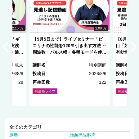
NEW
2:15:39
2:00:02
ミナー「ギ
【9月5日まで】ライブセミナー「ピ
【8月29
療法の実践
コリナの性能を120％引き出す方法 ～
目「妊娠初
・刺鍼・通電
周波数・パルス幅・各種モードを使い
有効性と安
こなす～」
種市 敢太
講師名
特別講師
講師名
2026/8/8
投稿日
2026/8/6
投稿日
28
再生回数
122
再生回数
刹那塾ライブ
刹那塾ライブ
全てのカテゴリ
膝痛
顔面神経麻痺