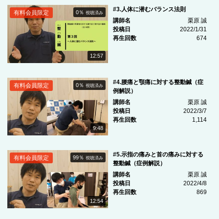
#3.人体に潜むバランス法則
有料会員限定
0％
視聴済み
講師名
栗原 誠
投稿日
2022/1/31
再生回数
674
12:57
#4.腰痛と顎痛に対する整動鍼（症
有料会員限定
0％
視聴済み
例解説）
講師名
栗原 誠
投稿日
2022/3/7
再生回数
1,114
9:48
#5.示指の痛みと首の痛みに対する
有料会員限定
99％
視聴済み
整動鍼（症例解説）
講師名
栗原 誠
投稿日
2022/4/8
再生回数
869
12:54