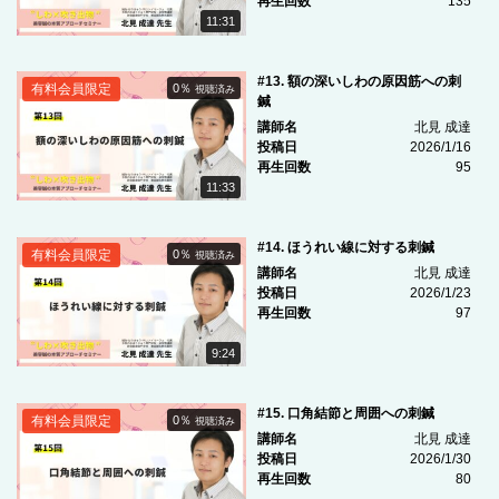
再生回数
135
11:31
#13. 額の深いしわの原因筋への刺
有料会員限定
0％
視聴済み
鍼
講師名
北見 成達
投稿日
2026/1/16
再生回数
95
11:33
#14. ほうれい線に対する刺鍼
有料会員限定
0％
視聴済み
講師名
北見 成達
投稿日
2026/1/23
再生回数
97
9:24
#15. 口角結節と周囲への刺鍼
有料会員限定
0％
視聴済み
講師名
北見 成達
投稿日
2026/1/30
再生回数
80