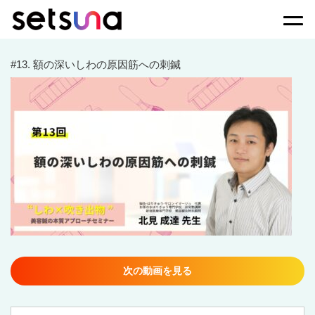
Togg
#13. 額の深いしわの原因筋への刺鍼
次の動画を見る