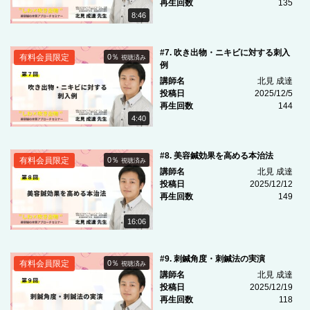
再生回数
135
8:46
#7. 吹き出物・ニキビに対する刺入
有料会員限定
0％
視聴済み
例
講師名
北見 成達
投稿日
2025/12/5
再生回数
144
4:40
#8. 美容鍼効果を高める本治法
有料会員限定
0％
視聴済み
講師名
北見 成達
投稿日
2025/12/12
再生回数
149
16:06
#9. 刺鍼角度・刺鍼法の実演
有料会員限定
0％
視聴済み
講師名
北見 成達
投稿日
2025/12/19
再生回数
118