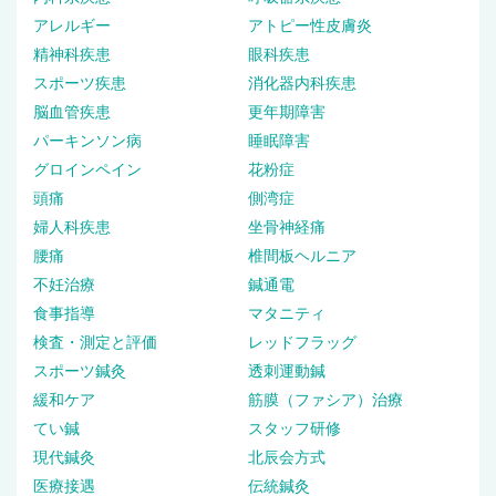
アレルギー
アトピー性皮膚炎
精神科疾患
眼科疾患
スポーツ疾患
消化器内科疾患
脳血管疾患
更年期障害
パーキンソン病
睡眠障害
グロインペイン
花粉症
頭痛
側湾症
婦人科疾患
坐骨神経痛
腰痛
椎間板ヘルニア
不妊治療
鍼通電
食事指導
マタニティ
検査・測定と評価
レッドフラッグ
スポーツ鍼灸
透刺運動鍼
緩和ケア
筋膜（ファシア）治療
てい鍼
スタッフ研修
現代鍼灸
北辰会方式
医療接遇
伝統鍼灸