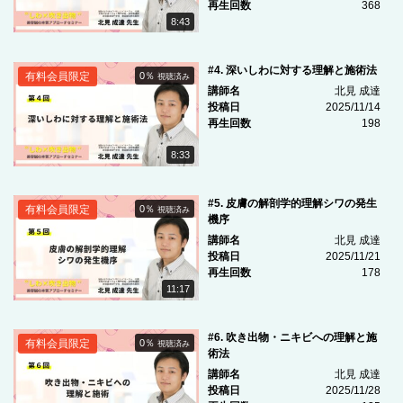
再生回数
368
8:43
#4. 深いしわに対する理解と施術法
有料会員限定
0％
視聴済み
講師名
北見 成達
投稿日
2025/11/14
再生回数
198
8:33
#5. 皮膚の解剖学的理解シワの発生
有料会員限定
0％
視聴済み
機序
講師名
北見 成達
投稿日
2025/11/21
再生回数
178
11:17
#6. 吹き出物・ニキビへの理解と施
有料会員限定
0％
視聴済み
術法
講師名
北見 成達
投稿日
2025/11/28