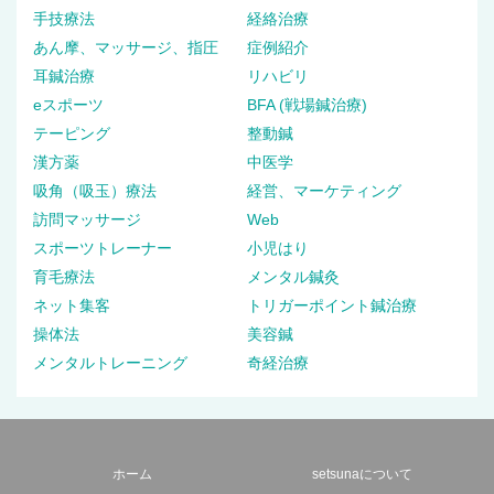
手技療法
経絡治療
あん摩、マッサージ、指圧
症例紹介
耳鍼治療
リハビリ
eスポーツ
BFA (戦場鍼治療)
テーピング
整動鍼
漢方薬
中医学
吸角（吸玉）療法
経営、マーケティング
訪問マッサージ
Web
スポーツトレーナー
小児はり
育毛療法
メンタル鍼灸
ネット集客
トリガーポイント鍼治療
操体法
美容鍼
メンタルトレーニング
奇経治療
ホーム
setsunaについて