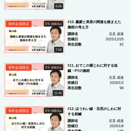
6:06
#10. 臓腑と美容の関連を踏まえた
有料会員限定
0％
視聴済み
施術の考え方
講師名
北見 成達
投稿日
2025/12/26
再生回数
92
7:50
#11. おでこの横じわに対する短
有料会員限定
0％
視聴済み
鍼・PYの施術
講師名
北見 成達
投稿日
2026/1/2
再生回数
98
11:45
#12. ほうれい線・目尻のしわに対
有料会員限定
0％
視聴済み
する刺鍼
講師名
北見 成達
投稿日
2026/1/9