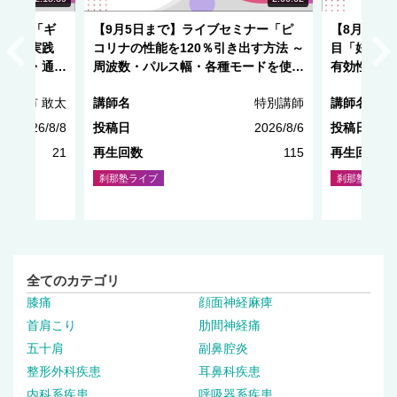
ミナー「ギ
【9月5日まで】ライブセミナー「ピ
【8月29
療法の実践
コリナの性能を120％引き出す方法 ～
目「妊娠初
・刺鍼・通電
周波数・パルス幅・各種モードを使い
有効性と安
こなす～」
種市 敢太
講師名
特別講師
講師名
2026/8/8
投稿日
2026/8/6
投稿日
21
再生回数
115
再生回数
刹那塾ライブ
刹那塾ライブ
全てのカテゴリ
膝痛
顔面神経麻痺
首肩こり
肋間神経痛
五十肩
副鼻腔炎
整形外科疾患
耳鼻科疾患
内科系疾患
呼吸器系疾患