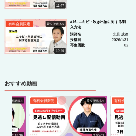
11:47
#16. ニキビ・吹き出物に対する刺
有料会員限定
0％
視聴済み
入方法
講師名
北見 成達
投稿日
2026/1/31
再生回数
82
19:49
おすすめ動画
0％
有料会員限定
0％
有料会員限定
視聴済み
視聴済み
NEW
NEW
2:15:39
2:00:02