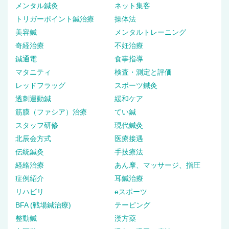
メンタル鍼灸
ネット集客
トリガーポイント鍼治療
操体法
美容鍼
メンタルトレーニング
奇経治療
不妊治療
鍼通電
食事指導
マタニティ
検査・測定と評価
レッドフラッグ
スポーツ鍼灸
透刺運動鍼
緩和ケア
筋膜（ファシア）治療
てい鍼
スタッフ研修
現代鍼灸
北辰会方式
医療接遇
伝統鍼灸
手技療法
経絡治療
あん摩、マッサージ、指圧
症例紹介
耳鍼治療
リハビリ
eスポーツ
BFA (戦場鍼治療)
テーピング
整動鍼
漢方薬