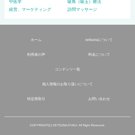
中医学
吸角（吸玉）療法
経営、マーケティング
訪問マッサージ
ホーム
setsunaについて
利用者の声
料金について
コンテンツ一覧
個人情報のお取り扱いについて
特定商取引
お問い合わせ
COPYRIGHT(C) SETSUNAJYUKU. All Right Reserved.