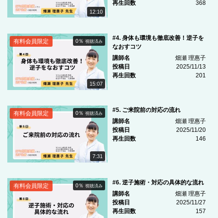
再生回数
368
12:10
#4. 身体も環境も徹底改善！逆子を
有料会員限定
0％
視聴済み
なおすコツ
講師名
畑瀬 理惠子
投稿日
2025/11/13
再生回数
201
15:07
#5. ご来院前の対応の流れ
有料会員限定
0％
視聴済み
講師名
畑瀬 理惠子
投稿日
2025/11/20
再生回数
146
7:31
#6. 逆子施術・対応の具体的な流れ
有料会員限定
0％
視聴済み
講師名
畑瀬 理惠子
投稿日
2025/11/27
再生回数
157