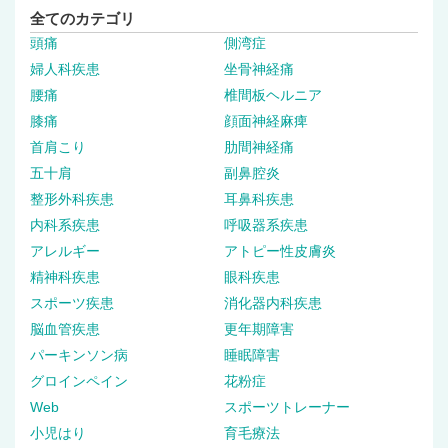
全てのカテゴリ
頭痛
側湾症
婦人科疾患
坐骨神経痛
腰痛
椎間板ヘルニア
膝痛
顔面神経麻痺
首肩こり
肋間神経痛
五十肩
副鼻腔炎
整形外科疾患
耳鼻科疾患
内科系疾患
呼吸器系疾患
アレルギー
アトピー性皮膚炎
精神科疾患
眼科疾患
スポーツ疾患
消化器内科疾患
脳血管疾患
更年期障害
パーキンソン病
睡眠障害
グロインペイン
花粉症
Web
スポーツトレーナー
小児はり
育毛療法