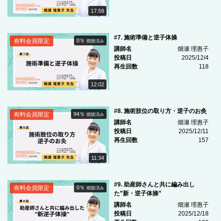
17:59
#7. 施術準備と逆子体操
有料会員限定
0％
視聴済み
講師名
畑瀬 理惠子
投稿日
2025/12/4
再生回数
118
12:02
#8. 施術肢位の取り方・逆子のお灸
有料会員限定
94％
視聴済み
講師名
畑瀬 理惠子
投稿日
2025/12/11
再生回数
157
11:34
#9. 助産師さんと共に編み出し
有料会員限定
0％
視聴済み
た”新・逆子体操”
講師名
畑瀬 理惠子
投稿日
2025/12/18