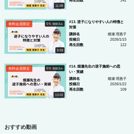
再生回数
142
11:09
#13. 逆子になりやすい人の特徴と
有料会員限定
0％
視聴済み
対策
講師名
畑瀬 理惠子
投稿日
2026/1/15
再生回数
122
9:59
#14. 畑瀬先生の逆子施術への思
有料会員限定
0％
視聴済み
い・実績
講師名
畑瀬 理惠子
投稿日
2026/1/22
再生回数
109
13:02
おすすめ動画