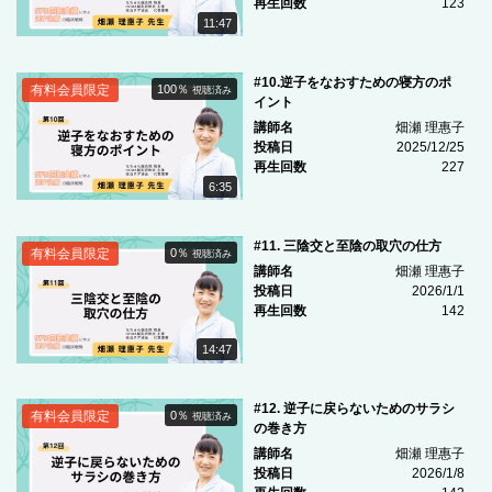
再生回数
123
11:47
#10.逆子をなおすための寝方のポ
有料会員限定
100％
視聴済み
イント
講師名
畑瀬 理惠子
投稿日
2025/12/25
再生回数
227
6:35
#11. 三陰交と至陰の取穴の仕方
有料会員限定
0％
視聴済み
講師名
畑瀬 理惠子
投稿日
2026/1/1
再生回数
142
14:47
#12. 逆子に戻らないためのサラシ
有料会員限定
0％
視聴済み
の巻き方
講師名
畑瀬 理惠子
投稿日
2026/1/8