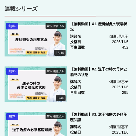
連載シリーズ
【無料動画】#1. 産科鍼灸の現場状
無料
0％
視聴済み
況
講師名
畑瀬 理惠子
投稿日
2025/11/6
再生回数
452
13:10
【無料動画】#2. 逆子の時の母体と
無料
0％
視聴済み
胎児の状態
講師名
畑瀬 理惠子
投稿日
2025/11/6
再生回数
295
8:46
【無料動画】#3. 逆子治療の必須基
無料
0％
視聴済み
礎知識
講師名
畑瀬 理惠子
投稿日
2025/11/6