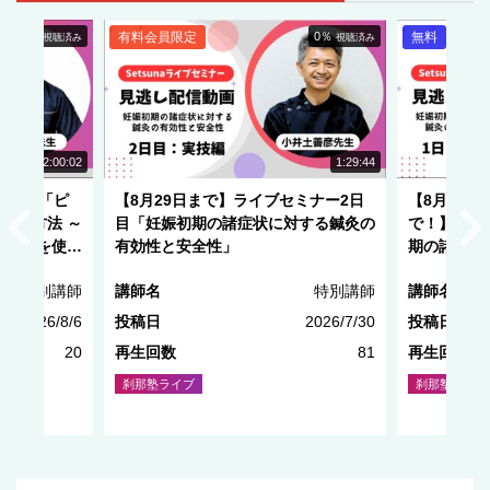
0％
有料会員限定
0％
無料
視聴済み
視聴済み
NEW
NEW
2:00:02
1:29:44
ミナー「ピ
【8月29日まで】ライブセミナー2日
【8月29日
出す方法 ～
目「妊娠初期の諸症状に対する鍼灸の
で！】ライ
モードを使い
有効性と安全性」
期の諸症状
全性」
特別講師
講師名
特別講師
講師名
2026/8/6
投稿日
2026/7/30
投稿日
20
再生回数
81
再生回数
刹那塾ライブ
刹那塾ライブ