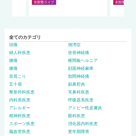
刹那塾ライブ
刹那塾ライブ
全てのカテゴリ
頭痛
側湾症
婦人科疾患
坐骨神経痛
腰痛
椎間板ヘルニア
膝痛
顔面神経麻痺
首肩こり
肋間神経痛
五十肩
副鼻腔炎
整形外科疾患
耳鼻科疾患
内科系疾患
呼吸器系疾患
アレルギー
アトピー性皮膚炎
精神科疾患
眼科疾患
スポーツ疾患
消化器内科疾患
脳血管疾患
更年期障害