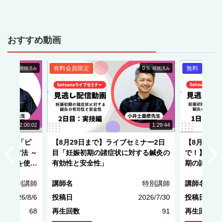
おすすめ動画
0％
有料会員限定
0％
無料
視聴済み
視聴済み
NEW
2:00:02
1:29:44
ミナー「ピ
【8月29日まで】ライブセミナー2日
【8月29日
出す方法 ～
目「妊娠初期の諸症状に対する鍼灸の
で！】ライ
モードを使い
有効性と安全性」
期の諸症状
全性」
特別講師
講師名
特別講師
講師名
2026/8/6
投稿日
2026/7/30
投稿日
68
再生回数
91
再生回数