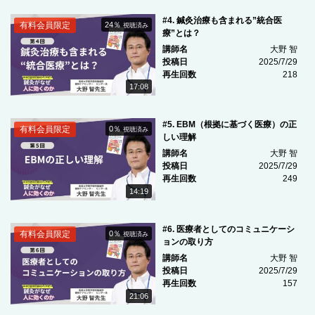
#4. 鍼灸治療も含まれる”統合医
有料会員限定
24％
視聴済み
療”とは？
講師名
大野 智
投稿日
2025/7/29
再生回数
218
17:08
#5. EBM（根拠に基づく医療）の正
有料会員限定
0％
視聴済み
しい理解
講師名
大野 智
投稿日
2025/7/29
再生回数
249
14:19
#6. 医療者としてのコミュニケーシ
有料会員限定
0％
視聴済み
ョンの取り方
講師名
大野 智
投稿日
2025/7/29
再生回数
157
21:06