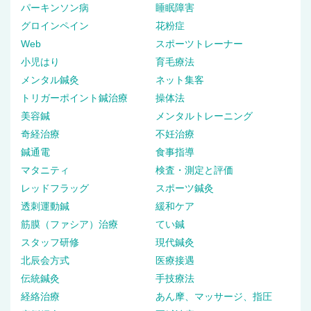
パーキンソン病
睡眠障害
グロインペイン
花粉症
Web
スポーツトレーナー
小児はり
育毛療法
メンタル鍼灸
ネット集客
トリガーポイント鍼治療
操体法
美容鍼
メンタルトレーニング
奇経治療
不妊治療
鍼通電
食事指導
マタニティ
検査・測定と評価
レッドフラッグ
スポーツ鍼灸
透刺運動鍼
緩和ケア
筋膜（ファシア）治療
てい鍼
スタッフ研修
現代鍼灸
北辰会方式
医療接遇
伝統鍼灸
手技療法
経絡治療
あん摩、マッサージ、指圧