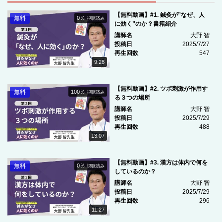
【無料動画】#1. 鍼灸が”なぜ、人
無料
0％
視聴済み
に効く”のか？書籍紹介
講師名
大野 智
投稿日
2025/7/27
再生回数
547
9:28
【無料動画】#2. ツボ刺激が作用す
無料
100％
視聴済み
る３つの場所
講師名
大野 智
投稿日
2025/7/29
再生回数
488
13:07
【無料動画】#3. 漢方は体内で何を
無料
0％
視聴済み
しているのか？
講師名
大野 智
投稿日
2025/7/29
再生回数
296
11:27