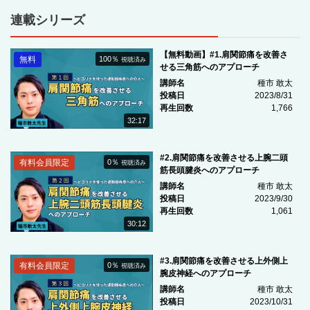
連載シリーズ
【無料動画】#1.肩関節痛を改善さ
無料
100％
視聴済み
せる三角筋へのアプローチ
講師名
種市 敢太
投稿日
2023/8/31
再生回数
1,766
32:17
#2.肩関節痛を改善させる上腕二頭
有料会員限定
0％
視聴済み
筋長頭腱炎へのアプローチ
講師名
種市 敢太
投稿日
2023/9/30
再生回数
1,061
30:12
#3.肩関節痛を改善させる上外側上
有料会員限定
0％
視聴済み
腕皮神経へのアプローチ
講師名
種市 敢太
投稿日
2023/10/31