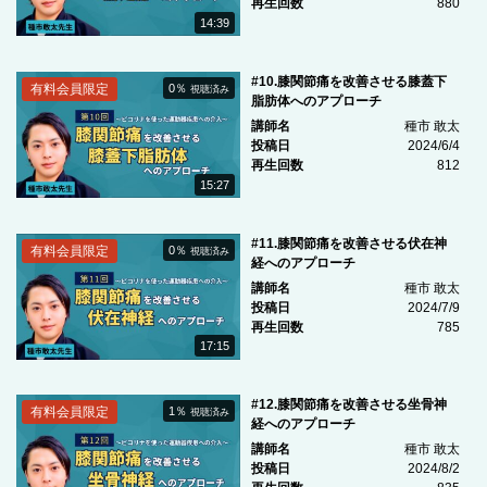
再生回数
880
14:39
#10.膝関節痛を改善させる膝蓋下
有料会員限定
0％
視聴済み
脂肪体へのアプローチ
講師名
種市 敢太
投稿日
2024/6/4
再生回数
812
15:27
#11.膝関節痛を改善させる伏在神
有料会員限定
0％
視聴済み
経へのアプローチ
講師名
種市 敢太
投稿日
2024/7/9
再生回数
785
17:15
#12.膝関節痛を改善させる坐骨神
有料会員限定
1％
視聴済み
経へのアプローチ
講師名
種市 敢太
投稿日
2024/8/2