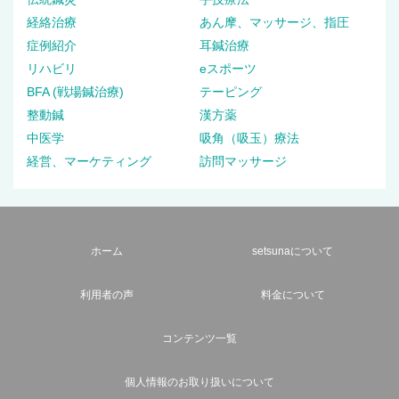
経絡治療
あん摩、マッサージ、指圧
症例紹介
耳鍼治療
リハビリ
eスポーツ
BFA (戦場鍼治療)
テーピング
整動鍼
漢方薬
中医学
吸角（吸玉）療法
経営、マーケティング
訪問マッサージ
ホーム
setsunaについて
利用者の声
料金について
コンテンツ一覧
個人情報のお取り扱いについて