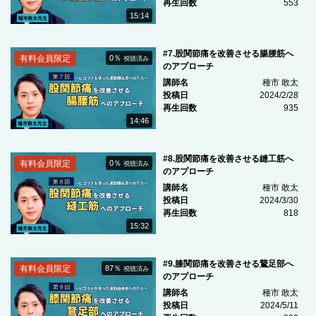
再生回数
553
15:14
#7.股関節痛を改善させる腸腰筋へ
有料会員限定
0％
視聴済み
のアプローチ
講師名
種市 敢太
投稿日
2024/2/28
再生回数
935
14:46
#8.股関節痛を改善させる縫工筋へ
有料会員限定
0％
視聴済み
のアプローチ
講師名
種市 敢太
投稿日
2024/3/30
再生回数
818
15:32
#9.膝関節痛を改善させる鵞足部へ
有料会員限定
87％
視聴済み
のアプローチ
講師名
種市 敢太
投稿日
2024/5/11