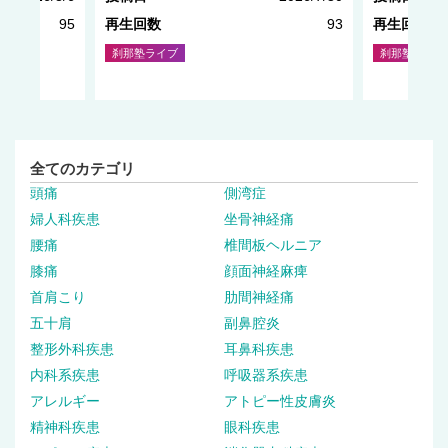
95
再生回数
93
再生回数
刹那塾ライブ
刹那塾ライブ
全てのカテゴリ
頭痛
側湾症
婦人科疾患
坐骨神経痛
腰痛
椎間板ヘルニア
膝痛
顔面神経麻痺
首肩こり
肋間神経痛
五十肩
副鼻腔炎
整形外科疾患
耳鼻科疾患
内科系疾患
呼吸器系疾患
アレルギー
アトピー性皮膚炎
精神科疾患
眼科疾患