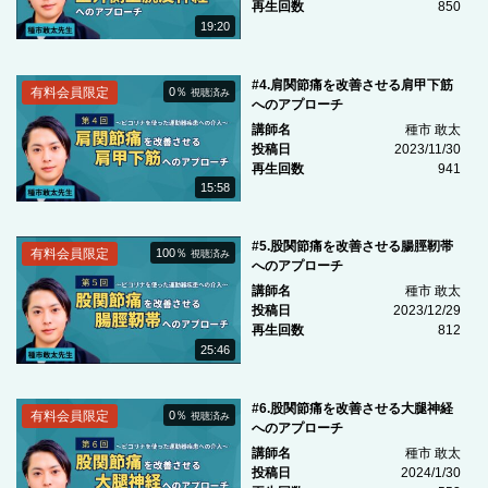
再生回数
850
19:20
#4.肩関節痛を改善させる肩甲下筋
有料会員限定
0％
視聴済み
へのアプローチ
講師名
種市 敢太
投稿日
2023/11/30
再生回数
941
15:58
#5.股関節痛を改善させる腸脛靭帯
有料会員限定
100％
視聴済み
へのアプローチ
講師名
種市 敢太
投稿日
2023/12/29
再生回数
812
25:46
#6.股関節痛を改善させる大腿神経
有料会員限定
0％
視聴済み
へのアプローチ
講師名
種市 敢太
投稿日
2024/1/30