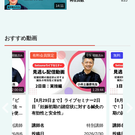
再生回数
835
14:11
おすすめ動画
有料会員限定
0％
無料
視聴済み
視聴済み
NEW
2:00:02
1:29:44
「ピ
【8月29日まで】ライブセミナー2日
【8月29日まで！
法 ～
目「妊娠初期の諸症状に対する鍼灸の
で！】ライブセミ
を使い
有効性と安全性」
期の諸症状に対す
全性」
別講師
講師名
特別講師
講師名
6/8/6
投稿日
2026/7/30
投稿日