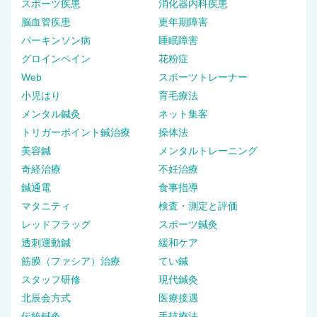
スポーツ疾患
消化器内科疾患
脳血管疾患
更年期障害
パーキンソン病
睡眠障害
グロインペイン
花粉症
Web
スポーツトレーナー
小児はり
育毛療法
メンタル鍼灸
ネット集客
トリガーポイント鍼治療
操体法
美容鍼
メンタルトレーニング
奇経治療
不妊治療
鍼通電
食事指導
マタニティ
検査・測定と評価
レッドフラッグ
スポーツ鍼灸
透刺運動鍼
緩和ケア
筋膜（ファシア）治療
てい鍼
スタッフ研修
現代鍼灸
北辰会方式
医療接遇
伝統鍼灸
手技療法