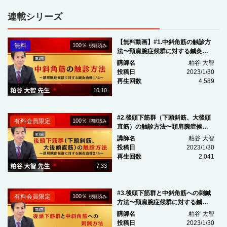
連載シリーズ
【無料動画】#1.中斜角筋の触診方
無料
100％
視聴済み
法〜頚肩腕症候群に対する鍼灸治
療1/4〜
講師名
粕谷 大智
投稿日
2023/1/30
再生回数
4,589
10:10
#2.後頭下筋群（下頭斜筋、大後頭
有料会員限定
100％
視聴済み
直筋）の触診方法〜頚肩腕症候群
に対する鍼灸治療2/4〜
講師名
粕谷 大智
投稿日
2023/1/30
再生回数
2,041
7:33
#3.後頭下筋群と中斜角筋への刺鍼
有料会員限定
100％
視聴済み
方法〜頚肩腕症候群に対する鍼灸
治療3/4〜
講師名
粕谷 大智
投稿日
2023/1/30