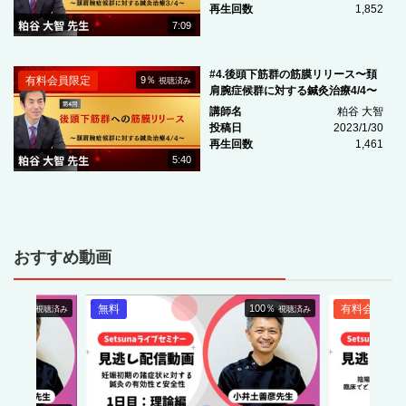
再生回数
1,852
7:09
#4.後頭下筋群の筋膜リリース〜頚
有料会員限定
9％
視聴済み
肩腕症候群に対する鍼灸治療4/4〜
講師名
粕谷 大智
投稿日
2023/1/30
再生回数
1,461
5:40
おすすめ動画
0％
無料
100％
有料会員限定
視聴済み
視聴済み