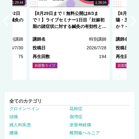
NEW
1:29:44
1:38:04
セミナー2日
【8月29日まで！無料公開は8/3ま
【8月20
対する鍼灸の
で！】ライブセミナー1日目「妊娠初
陽・五行・
期の諸症状に対する鍼灸の有効性と安
か？＜後編
全性」
特別講師
講師名
特別講師
講師名
2026/7/30
投稿日
2026/7/28
投稿日
75
再生回数
194
再生回数
刹那塾ライブ
刹那塾ライブ
全てのカテゴリ
グロインペイン
花粉症
頭痛
側湾症
婦人科疾患
坐骨神経痛
腰痛
椎間板ヘルニア