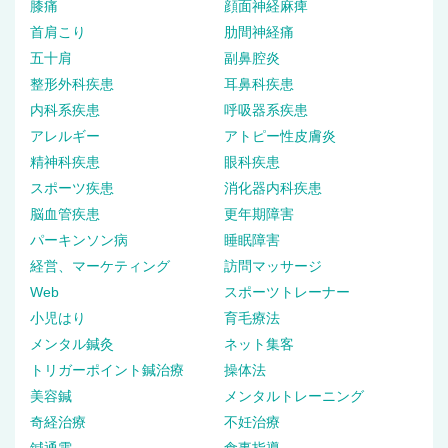
膝痛
顔面神経麻痺
首肩こり
肋間神経痛
五十肩
副鼻腔炎
整形外科疾患
耳鼻科疾患
内科系疾患
呼吸器系疾患
アレルギー
アトピー性皮膚炎
精神科疾患
眼科疾患
スポーツ疾患
消化器内科疾患
脳血管疾患
更年期障害
パーキンソン病
睡眠障害
経営、マーケティング
訪問マッサージ
Web
スポーツトレーナー
小児はり
育毛療法
メンタル鍼灸
ネット集客
トリガーポイント鍼治療
操体法
美容鍼
メンタルトレーニング
奇経治療
不妊治療