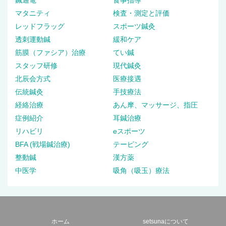
鍼通電
食事指導
マタニティ
検査・測定と評価
レッドフラッグ
スポーツ鍼灸
透刺運動鍼
緩和ケア
筋膜（ファシア）治療
てい鍼
スタッフ研修
現代鍼灸
北辰会方式
医療接遇
伝統鍼灸
手技療法
経絡治療
あん摩、マッサージ、指圧
症例紹介
耳鍼治療
リハビリ
eスポーツ
BFA (戦場鍼治療)
テーピング
整動鍼
漢方薬
中医学
吸角（吸玉）療法
ホーム
setsunaについて