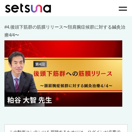
Togg
#4.後頭下筋群の筋膜リリース〜頚肩腕症候群に対する鍼灸治
療4/4〜