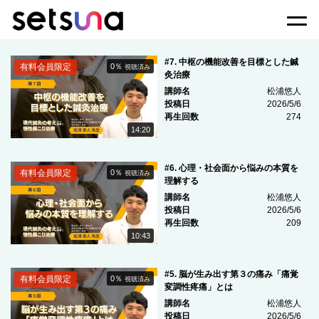
Togg
#7. 中枢の機能改善を目標とした鍼
有料会員限定
0％
視聴済み
灸治療
講師名
松浦悠人
投稿日
2026/5/6
再生回数
274
14:20
#6. 心理・社会面から悩みの本質を
有料会員限定
0％
視聴済み
理解する
講師名
松浦悠人
投稿日
2026/5/6
再生回数
209
10:43
#5. 脳が生み出す第３の痛み「痛覚
有料会員限定
0％
視聴済み
変調性疼痛」とは
講師名
松浦悠人
投稿日
2026/5/6