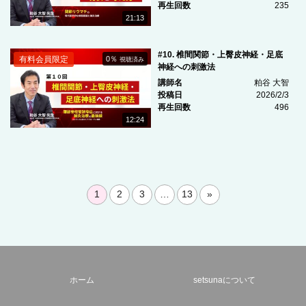
再生回数
235
21:13
#10. 椎間関節・上臀皮神経・足底
有料会員限定
0％
視聴済み
神経への刺激法
講師名
粕谷 大智
投稿日
2026/2/3
再生回数
496
12:24
1
2
3
…
13
»
ホーム
setsunaについて