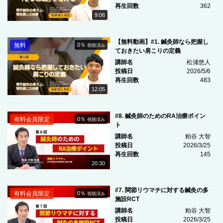
再生回数
362
9:06
【無料動画】#1. 鍼灸師なら把握し
無料
0％
視聴済み
ておきたい肩こりの定義
講師名
松浦悠人
投稿日
2026/5/6
再生回数
483
12:05
#8. 鍼灸師のためのRA治療ポイン
有料会員限定
0％
視聴済み
ト
講師名
粕谷 大智
投稿日
2026/3/25
再生回数
145
20:30
#7. 関節リウマチに対する鍼灸の多
有料会員限定
0％
視聴済み
施設RCT
講師名
粕谷 大智
投稿日
2026/3/25