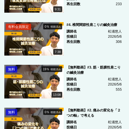
再生回数
233
9:31
#4. 椎間関節性肩こりの鍼灸治療
有料会員限定
0％
視聴済み
講師名
松浦悠人
投稿日
2026/5/6
再生回数
306
7:38
【無料動画】#3. 筋・筋膜性肩こり
無料
19％
視聴済み
の鍼灸治療
講師名
松浦悠人
投稿日
2026/5/6
再生回数
555
13:08
【無料動画】#2. 痛みの変化を「２
無料
0％
視聴済み
つの軸」で考える
講師名
松浦悠人
投稿日
2026/5/6