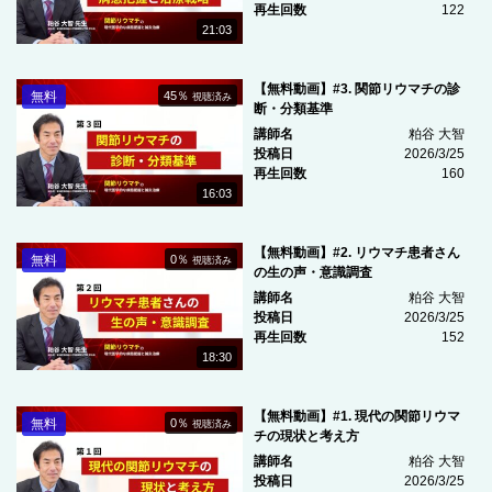
再生回数
122
21:03
【無料動画】#3. 関節リウマチの診
無料
45％
視聴済み
断・分類基準
講師名
粕谷 大智
投稿日
2026/3/25
再生回数
160
16:03
【無料動画】#2. リウマチ患者さん
無料
0％
視聴済み
の生の声・意識調査
講師名
粕谷 大智
投稿日
2026/3/25
再生回数
152
18:30
【無料動画】#1. 現代の関節リウマ
無料
0％
視聴済み
チの現状と考え方
講師名
粕谷 大智
投稿日
2026/3/25