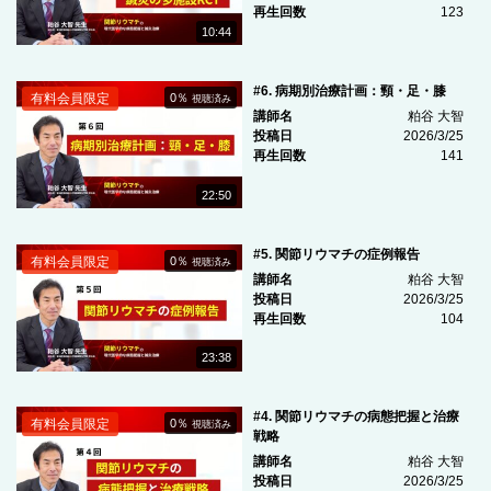
再生回数
123
10:44
#6. 病期別治療計画：頸・足・膝
有料会員限定
0％
視聴済み
講師名
粕谷 大智
投稿日
2026/3/25
再生回数
141
22:50
#5. 関節リウマチの症例報告
有料会員限定
0％
視聴済み
講師名
粕谷 大智
投稿日
2026/3/25
再生回数
104
23:38
#4. 関節リウマチの病態把握と治療
有料会員限定
0％
視聴済み
戦略
講師名
粕谷 大智
投稿日
2026/3/25