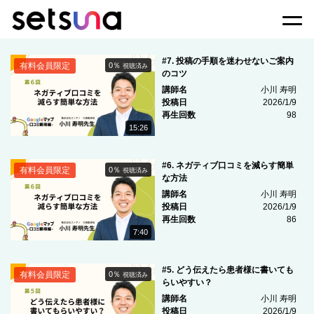
Togg
#7. 投稿の手順を迷わせないご案内
有料会員限定
0％
視聴済み
のコツ
講師名
小川 寿明
投稿日
2026/1/9
再生回数
98
15:26
#6. ネガティブ口コミを減らす簡単
有料会員限定
0％
視聴済み
な方法
講師名
小川 寿明
投稿日
2026/1/9
再生回数
86
7:40
#5. どう伝えたら患者様に書いても
有料会員限定
0％
視聴済み
らいやすい？
講師名
小川 寿明
投稿日
2026/1/9