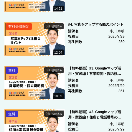
14:21
#4. 写真をアップする際のポイント
有料会員限定
0％
視聴済み
講師名
小川 寿明
投稿日
2025/7/29
再生回数
250
12:04
【無料動画】#3. Googleマップ活
無料
0％
視聴済み
用・実践編！営業時間・院の説明
欄
講師名
小川 寿明
投稿日
2025/7/29
再生回数
361
10:09
【無料動画】#2. Googleマップ活
無料
0％
視聴済み
用・実践編！住所と電話番号の登
録
講師名
小川 寿明
投稿日
2025/7/29