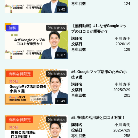
再生回数
124
9:42
【無料動画】#1. なぜGoogleマッ
無料
0％
視聴済み
プの口コミが重要か？
講師名
小川 寿明
投稿日
2026/1/9
再生回数
129
10:07
#6. Googleマップ活用のための小
有料会員限定
0％
視聴済み
技９選
講師名
小川 寿明
投稿日
2025/7/29
再生回数
201
13:49
#5. 投稿の活用法と口コミ対策！
有料会員限定
0％
視聴済み
講師名
小川 寿明
投稿日
2025/7/29
再生回数
258