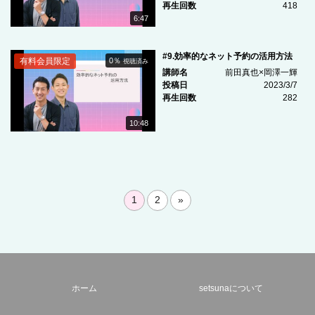
再生回数
418
6:47
#9.効率的なネット予約の活用方法
有料会員限定
0％
視聴済み
講師名
前田真也×岡澤一輝
投稿日
2023/3/7
再生回数
282
10:48
1
2
»
ホーム
setsunaについて