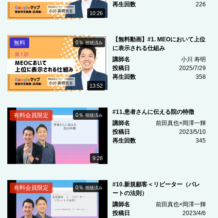
再生回数
226
10:26
【無料動画】#1. MEOにおいて上位
無料
0％
視聴済み
に表示される仕組み
講師名
小川 寿明
投稿日
2025/7/29
再生回数
358
13:52
#11.患者さんに伝える院の特徴
有料会員限定
0％
視聴済み
講師名
前田真也×岡澤一輝
投稿日
2023/5/10
再生回数
345
9:28
#10.新規顧客＜リピーター（パレ
有料会員限定
0％
視聴済み
ートの法則）
講師名
前田真也×岡澤一輝
投稿日
2023/4/6