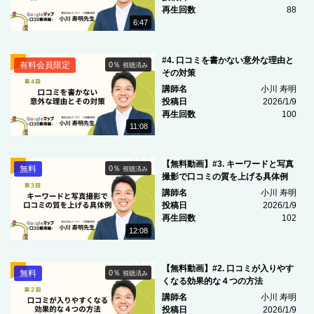
再生回数
88
6:47
#4. 口コミを書かない意外な理由と
有料会員限定
0％
視聴済み
その対策
講師名
小川 寿明
投稿日
2026/1/9
再生回数
100
11:08
【無料動画】#3. キーワードと写真
無料
0％
視聴済み
撮影で口コミの質を上げる具体例
講師名
小川 寿明
投稿日
2026/1/9
再生回数
102
12:08
【無料動画】#2. 口コミが入りやす
無料
0％
視聴済み
くなる効果的な４つの方法
講師名
小川 寿明
投稿日
2026/1/9