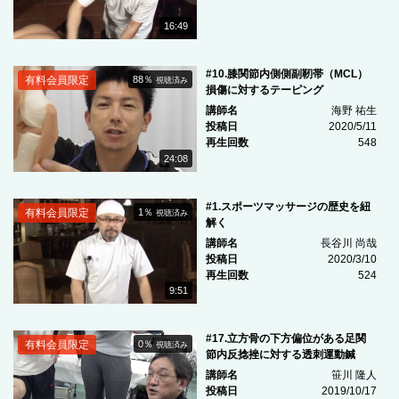
16:49
#10.膝関節内側側副靭帯（MCL）
有料会員限定
88％
視聴済み
損傷に対するテーピング
講師名
海野 祐生
投稿日
2020/5/11
再生回数
548
24:08
#1.スポーツマッサージの歴史を紐
有料会員限定
1％
視聴済み
解く
講師名
長谷川 尚哉
投稿日
2020/3/10
再生回数
524
9:51
#17.立方骨の下方偏位がある足関
有料会員限定
0％
視聴済み
節内反捻挫に対する透刺運動鍼
講師名
笹川 隆人
投稿日
2019/10/17