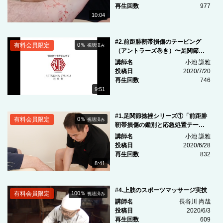
再生回数
977
10:04
#2.前距腓靭帯損傷のテーピング
有料会員限定
0％
視聴済み
（アントラーズ巻き）〜足関節捻
挫シリーズ２〜
講師名
小池 謙雅
投稿日
2020/7/20
再生回数
746
9:51
#1.足関節捻挫シリーズ①「前距腓
有料会員限定
0％
視聴済み
靭帯損傷の鑑別と応急処置テーピ
ング」
講師名
小池 謙雅
投稿日
2020/6/28
再生回数
832
8:41
#4.上肢のスポーツマッサージ実技
有料会員限定
100％
視聴済み
講師名
長谷川 尚哉
投稿日
2020/6/3
再生回数
609