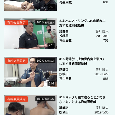
再生回数
631
2:43
#16.ハムストリングスの肉離れに
有料会員限定
100％
視聴済み
対する透刺運動鍼
講師名
笹川 隆人
投稿日
2019/9/9
再生回数
759
2:18
#15.野球肘（上腕骨内側上顆炎）
有料会員限定
100％
視聴済み
に対する透刺運動鍼
講師名
笹川 隆人
投稿日
2019/6/29
再生回数
886
5:09
#14.ギックリ腰で寝ることができ
有料会員限定
100％
視聴済み
ない方に対する透刺運動鍼
講師名
笹川 隆人
投稿日
2019/5/30