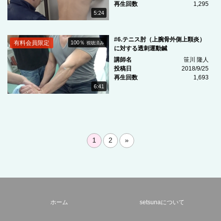
再生回数
1,295
5:24
#6.テニス肘（上腕骨外側上顆炎）
有料会員限定
100％
視聴済み
に対する透刺運動鍼
講師名
笹川 隆人
投稿日
2018/9/25
再生回数
1,693
6:41
1
2
»
ホーム
setsunaについて