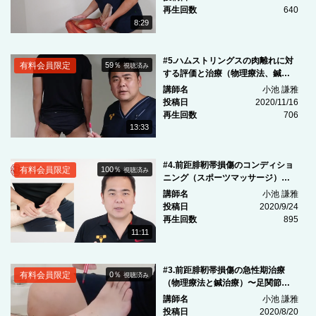
再生回数
640
8:29
#5.ハムストリングスの肉離れに対
有料会員限定
59％
視聴済み
する評価と治療（物理療法、鍼治
療）
講師名
小池 謙雅
投稿日
2020/11/16
再生回数
706
13:33
#4.前距腓靭帯損傷のコンディショ
有料会員限定
100％
視聴済み
ニング（スポーツマッサージ）特
典映像付き〜足関節捻挫シリーズ
講師名
小池 謙雅
4〜
投稿日
2020/9/24
再生回数
895
11:11
#3.前距腓靭帯損傷の急性期治療
有料会員限定
0％
視聴済み
（物理療法と鍼治療）〜足関節捻
挫シリーズ3〜
講師名
小池 謙雅
投稿日
2020/8/20