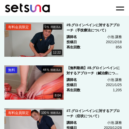
Togg
#9.グロインペインに対するアプロ
有料会員限定
0％
視聴済み
ーチ（手技療法について）
講師名
小池 謙雅
投稿日
2021/2/18
再生回数
856
12:22
【無料動画】#8.グロインペインに
無料
44％
視聴済み
対するアプローチ（鍼治療につい
て）
講師名
小池 謙雅
投稿日
2021/1/25
再生回数
1,205
8:04
#7.グロインペインに対するアプロ
有料会員限定
100％
視聴済み
ーチ（症状について）
講師名
小池 謙雅
投稿日
2020/12/28