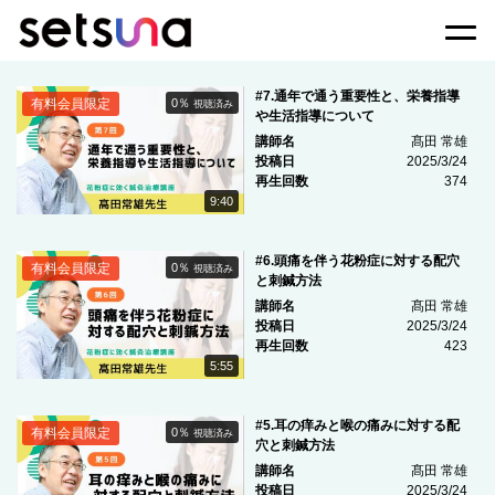
Togg
#7.通年で通う重要性と、栄養指導
有料会員限定
0％
視聴済み
や生活指導について
講師名
髙田 常雄
投稿日
2025/3/24
再生回数
374
9:40
#6.頭痛を伴う花粉症に対する配穴
有料会員限定
0％
視聴済み
と刺鍼方法
講師名
髙田 常雄
投稿日
2025/3/24
再生回数
423
5:55
#5.耳の痒みと喉の痛みに対する配
有料会員限定
0％
視聴済み
穴と刺鍼方法
講師名
髙田 常雄
投稿日
2025/3/24