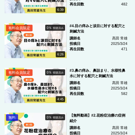
再生回数
482
6:39
#4.目の痒みと涙目に対する配穴と
有料会員限定
0％
視聴済み
刺鍼方法
講師名
髙田 常雄
投稿日
2025/3/24
再生回数
471
6:26
#3.鼻の痒み、鼻詰まり、水様性鼻
有料会員限定
0％
視聴済み
水に対する配穴と刺鍼方法
講師名
髙田 常雄
投稿日
2025/3/24
再生回数
582
4:45
【無料動画】#2.花粉症治療の症例
無料
0％
視聴済み
紹介
講師名
髙田 常雄
投稿日
2025/3/24