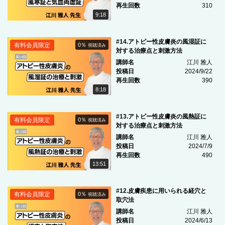
再生回数
310
9:18
#14.アトピー性皮膚炎の風湿証に
有料会員限定
0％
視聴済み
対する治療点と刺激方法
講師名
江川 雅人
投稿日
2024/9/22
再生回数
390
8:18
#13.アトピー性皮膚炎の風熱証に
有料会員限定
0％
視聴済み
対する治療点と刺激方法
講師名
江川 雅人
投稿日
2024/7/9
再生回数
490
13:51
#12.皮膚疾患に用いられる経穴と
有料会員限定
0％
視聴済み
取穴法
講師名
江川 雅人
投稿日
2024/6/13