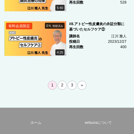
再生回数
528
5:40
#8.アトピー性皮膚炎の弁証分類に
有料会員限定
0％
視聴済み
基づいたセルフケア②
講師名
江川 雅人
投稿日
2023/12/27
再生回数
400
4:25
1
2
3
»
ホーム
setsunaについて