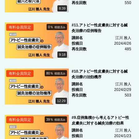
再生回数
550
8:39
#11.アトピー性皮膚炎に対する鍼
有料会員限定
0％
視聴済み
灸治療の症例報告
講師名
江川 雅人
投稿日
2024/4/26
再生回数
485
9:18
#10.アトピー性皮膚炎に対する鍼
有料会員限定
80％
視聴済み
灸治療の治効機序
講師名
江川 雅人
投稿日
2024/2/29
再生回数
503
12:29
#9.症例集積から考えるアトピー性
有料会員限定
39％
視聴済み
皮膚炎に対する鍼灸治療の効果
講師名
江川 雅人
投稿日
2024/1/23