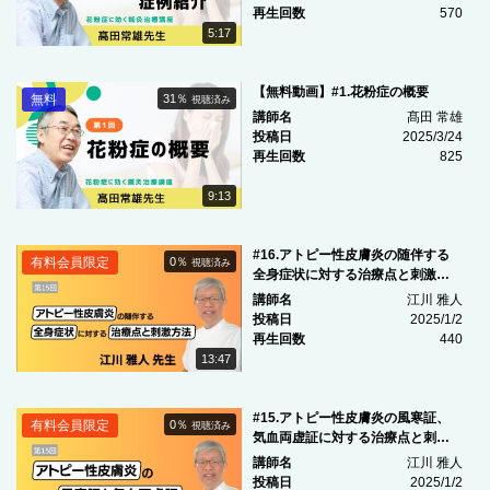
再生回数
570
5:17
【無料動画】#1.花粉症の概要
無料
31％
視聴済み
講師名
髙田 常雄
投稿日
2025/3/24
再生回数
825
9:13
#16.アトピー性皮膚炎の随伴する
有料会員限定
0％
視聴済み
全身症状に対する治療点と刺激方
法
講師名
江川 雅人
投稿日
2025/1/2
再生回数
440
13:47
#15.アトピー性皮膚炎の風寒証、
有料会員限定
0％
視聴済み
気血両虚証に対する治療点と刺激
方法
講師名
江川 雅人
投稿日
2025/1/2