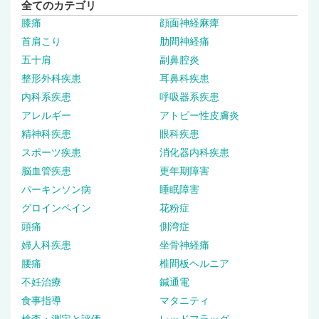
全てのカテゴリ
膝痛
顔面神経麻痺
首肩こり
肋間神経痛
五十肩
副鼻腔炎
整形外科疾患
耳鼻科疾患
内科系疾患
呼吸器系疾患
アレルギー
アトピー性皮膚炎
精神科疾患
眼科疾患
スポーツ疾患
消化器内科疾患
脳血管疾患
更年期障害
パーキンソン病
睡眠障害
グロインペイン
花粉症
頭痛
側湾症
婦人科疾患
坐骨神経痛
腰痛
椎間板ヘルニア
不妊治療
鍼通電
食事指導
マタニティ
検査・測定と評価
レッドフラッグ