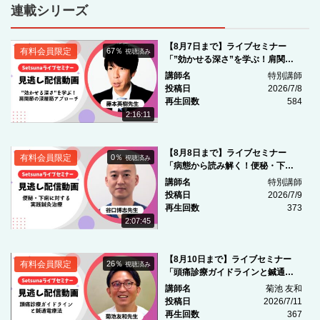
連載シリーズ
【8月7日まで】ライブセミナー
有料会員限定
67％
視聴済み
「”効かせる深さ”を学ぶ！肩関節
の深層筋アプローチ」
講師名
特別講師
投稿日
2026/7/8
再生回数
584
2:16:11
【8月8日まで】ライブセミナー
有料会員限定
0％
視聴済み
「病態から読み解く！便秘・下痢
に対する実践鍼灸治療 」
講師名
特別講師
投稿日
2026/7/9
再生回数
373
2:07:45
【8月10日まで】ライブセミナー
有料会員限定
26％
視聴済み
「頭痛診療ガイドラインと鍼通電
療法」
講師名
菊池 友和
投稿日
2026/7/11
再生回数
367