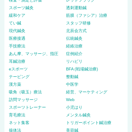
スポーツ鍼灸
透刺運動鍼
緩和ケア
筋膜（ファシア）治療
てい鍼
スタッフ研修
現代鍼灸
北辰会方式
医療接遇
伝統鍼灸
手技療法
経絡治療
あん摩、マッサージ、指圧
症例紹介
耳鍼治療
リハビリ
eスポーツ
BFA (戦場鍼治療)
テーピング
整動鍼
漢方薬
中医学
吸角（吸玉）療法
経営、マーケティング
訪問マッサージ
Web
スポーツトレーナー
小児はり
育毛療法
メンタル鍼灸
ネット集客
トリガーポイント鍼治療
操体法
美容鍼