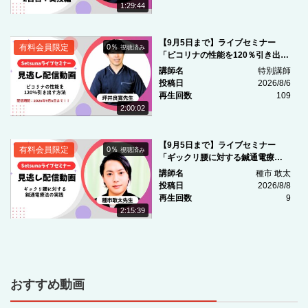
1:29:44
NEW
【9月5日まで】ライブセミナー
有料会員限定
0％
視聴済み
「ピコリナの性能を120％引き出す
方法 ～周波数・パルス幅・各種モ
講師名
特別講師
ードを使いこなす～」
投稿日
2026/8/6
再生回数
109
2:00:02
NEW
【9月5日まで】ライブセミナー
有料会員限定
0％
視聴済み
「ギックリ腰に対する鍼通電療法
の実践 ～ピコリナを用いた評価・
講師名
種市 敢太
刺鍼・通電設定の実際～」
投稿日
2026/8/8
再生回数
9
2:15:39
おすすめ動画