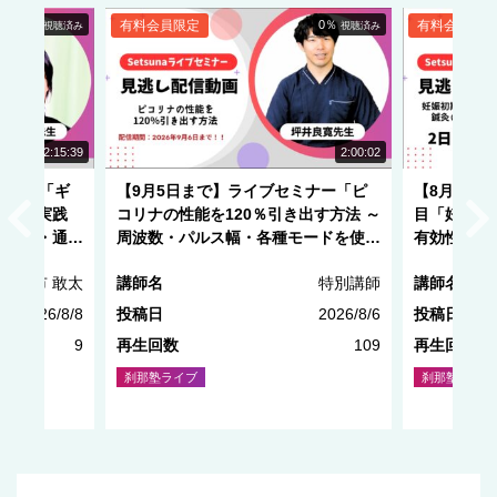
0％
有料会員限定
0％
有料会員限定
視聴済み
視聴済み
NEW
NEW
2:15:39
2:00:02
ミナー「ギ
【9月5日まで】ライブセミナー「ピ
【8月29
療法の実践
コリナの性能を120％引き出す方法 ～
目「妊娠初
・刺鍼・通電
周波数・パルス幅・各種モードを使い
有効性と安
こなす～」
種市 敢太
講師名
特別講師
講師名
2026/8/8
投稿日
2026/8/6
投稿日
9
再生回数
109
再生回数
刹那塾ライブ
刹那塾ライブ