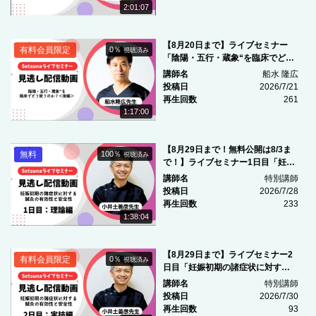
2:01:07
【8月20日まで】ライブセミナー
有料会員限定
0％
視聴済み
「陰陽・五行・蔵象“を臨床でどう
使うのか？＜後編＞」
講師名
船水 隆広
投稿日
2026/7/21
再生回数
261
1:17:00
【8月29日まで！無料公開は8/3ま
無料
100％
視聴済み
で！】ライブセミナー1日目「妊娠
初期の諸症状に対する鍼灸の有効
講師名
特別講師
性と安全性」
投稿日
2026/7/28
再生回数
233
1:38:04
NEW
【8月29日まで】ライブセミナー2
有料会員限定
0％
視聴済み
日目「妊娠初期の諸症状に対する
鍼灸の有効性と安全性」
講師名
特別講師
投稿日
2026/7/30
再生回数
93