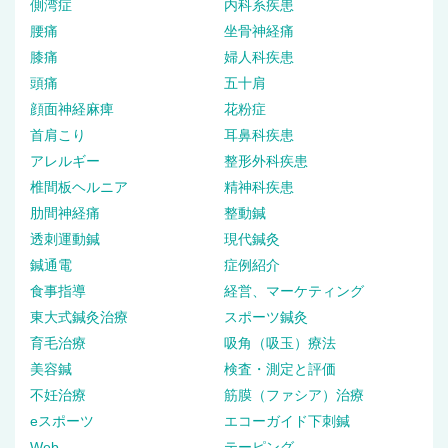
側湾症
内科系疾患
腰痛
坐骨神経痛
膝痛
婦人科疾患
頭痛
五十肩
顔面神経麻痺
花粉症
首肩こり
耳鼻科疾患
アレルギー
整形外科疾患
椎間板ヘルニア
精神科疾患
肋間神経痛
整動鍼
透刺運動鍼
現代鍼灸
鍼通電
症例紹介
食事指導
経営、マーケティング
東大式鍼灸治療
スポーツ鍼灸
育毛治療
吸角（吸玉）療法
美容鍼
検査・測定と評価
不妊治療
筋膜（ファシア）治療
eスポーツ
エコーガイド下刺鍼
Web
テーピング