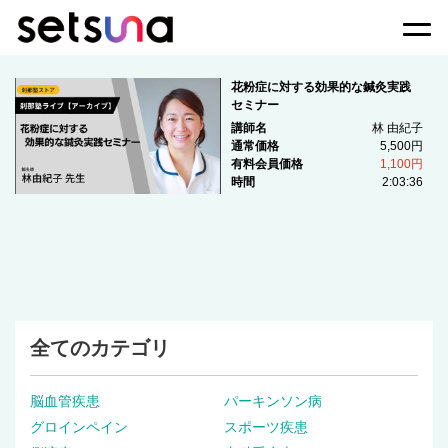
Togg
花粉症に対する効果的な鍼灸実践
セミナー
講師名
林 由紀子
通常価格
5,500円
有料会員価格
1,100円
時間
2:03:36
全てのカテゴリ
脳血管疾患
パーキンソン病
グロインペイン
スポーツ疾患