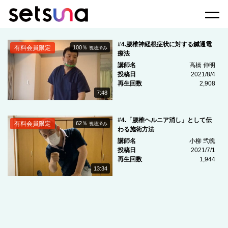
Togg
#4.腰椎神経根症状に対する鍼通電
有料会員限定
100％
視聴済み
療法
講師名
高橋 伸明
投稿日
2021/8/4
再生回数
2,908
7:48
#4.「腰椎ヘルニア消し」として伝
有料会員限定
62％
視聴済み
わる施術方法
講師名
小柳 弐魄
投稿日
2021/7/1
再生回数
1,944
13:34