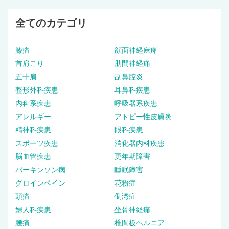
全てのカテゴリ
膝痛
顔面神経麻痺
首肩こり
肋間神経痛
五十肩
副鼻腔炎
整形外科疾患
耳鼻科疾患
内科系疾患
呼吸器系疾患
アレルギー
アトピー性皮膚炎
精神科疾患
眼科疾患
スポーツ疾患
消化器内科疾患
脳血管疾患
更年期障害
パーキンソン病
睡眠障害
グロインペイン
花粉症
頭痛
側湾症
婦人科疾患
坐骨神経痛
腰痛
椎間板ヘルニア