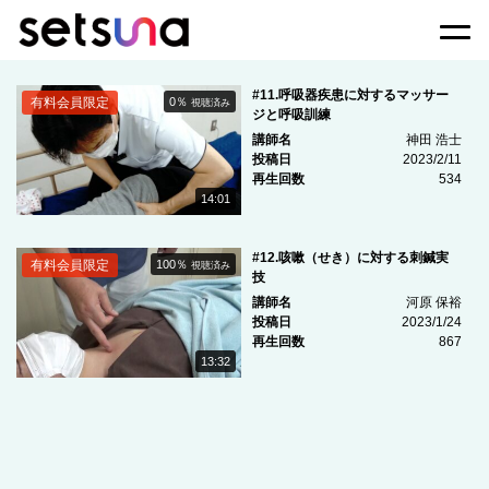
Togg
#11.呼吸器疾患に対するマッサー
有料会員限定
0％
視聴済み
ジと呼吸訓練
講師名
神田 浩士
投稿日
2023/2/11
再生回数
534
14:01
#12.咳嗽（せき）に対する刺鍼実
有料会員限定
100％
視聴済み
技
講師名
河原 保裕
投稿日
2023/1/24
再生回数
867
13:32