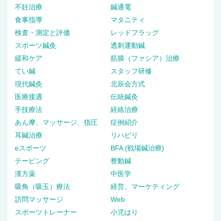
不妊治療
鍼通電
食事指導
マタニティ
検査・測定と評価
レッドフラッグ
スポーツ鍼灸
透刺運動鍼
緩和ケア
筋膜（ファシア）治療
てい鍼
スタッフ研修
現代鍼灸
北辰会方式
医療接遇
伝統鍼灸
手技療法
経絡治療
あん摩、マッサージ、指圧
症例紹介
耳鍼治療
リハビリ
eスポーツ
BFA (戦場鍼治療)
テーピング
整動鍼
漢方薬
中医学
吸角（吸玉）療法
経営、マーケティング
訪問マッサージ
Web
スポーツトレーナー
小児はり